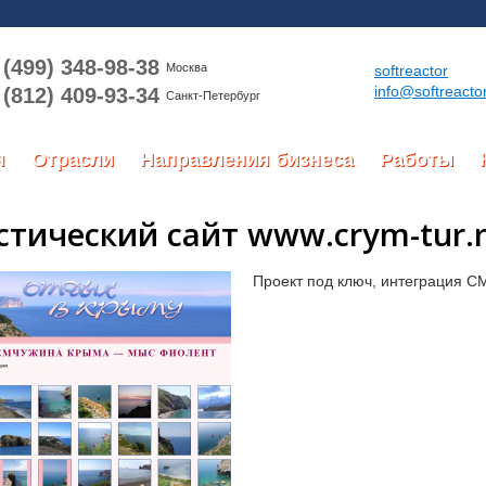
(499) 348-98-38
Москва
softreactor
info@softreactor
(812) 409-93-34
Санкт-Петербург
я
Отрасли
Направления бизнеса
Работы
стический сайт www.crym-tur.
Проект под ключ, интеграция C