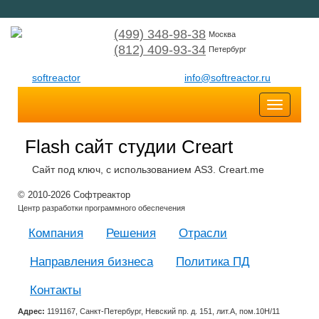
(499) 348-98-38
Москва
(812) 409-93-34
Петербург
softreactor
info@softreactor.ru
Toggle
navigatio
Flash cайт студии Creart
Сайт под ключ, с использованием AS3. Creart.me
© 2010-2026 Софтреактор
Центр разработки программного обеспечения
Компания
Решения
Отрасли
Направления бизнеса
Политика ПД
Контакты
Адрес:
1191167, Санкт-Петербург, Невский пр. д. 151, лит.А, пом.10Н/11