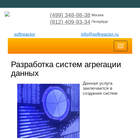
(499) 348-98-38
Москва
(812) 409-93-34
Петербург
softreactor
info@softreactor.ru
Toggle
navigatio
Разработка систем агрегации
данных
Данная услуга
заключается в
создании систем