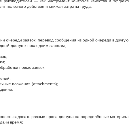
я руководителей — как инструмент контроля качества и эффект
ент полезного действия и снижая затраты труда.
 очереди заявок, перевод сообщения из одной очереди в другую
дный доступ к последним заявкам;
вок;
ки;
бработки новых заявок;
ений;
чные вложения (attachments);
ждении;
ожность задавать разные права доступа на определённые материал
дачи время;