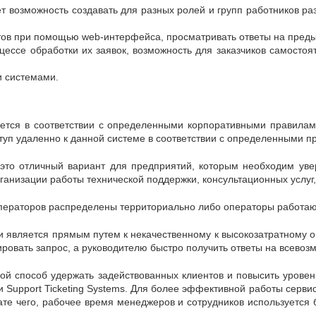
ует возможность создавать для разных ролей и групп работников 
тов при помощью web-интерфейса, просматривать ответы на предыд
оцессе обработки их заявок, возможность для заказчиков самост
и системами.
вается в соответствии с определенными корпоративными правила
ступ удаленно к данной системе в соответствии с определенными п
 это отличный вариант для предприятий, которым необходим уве
анизации работы технической поддержки, консультационных услуг, р
операторов распределены территориально либо операторы работаю
ги является прямым путем к некачественному к высокозатратному 
ировать запрос, а руководителю быстро получить ответы на всевоз
ой способ удержать задействованных клиентов и повысить урове
ли Support Ticketing Systems. Для более эффективной работы сер
тате чего, рабочее время менеджеров и сотрудников используется 