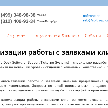
(499) 348-98-38
Москва
softreactor
info@softreactor
(812) 409-93-34
Санкт-Петербург
я
Отрасли
Направления бизнеса
Работы
изации работы с заявками кл
lp Desk Software, Support Ticketing Systems) – специально разраб
ерейти на новейший уровень общения с клиентами, качественно и
 автоматизации работы с заявками клиентов предназначена д
нием исполнителя. Запросы по email автоматически попадают
руются сотрудниками при помощи удобного интерфейса приложени
 автоматизации работы с заявками клиентов может оказать по
ов, которые при получении большого количества звонков и писем