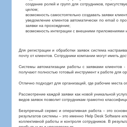
создание ролей и групп для сотрудников, присутств
целом;
возможность самостоятельно создавать заявки клиен
уведомление клиентов автоматически по email о пр
заявки на прохождение;
возможность интеграции с внешними приложениями 
Для регистрации и обработки заявок система настраи
почту от клиентов. Сотрудники компании могут иметь до
Системы автоматизации работы с заявками клиентов -
получают полностью готовый инструмент к работе для орг
Отлично подходит для организаций, где рабочие места 
Рассмотрение каждой заявки как новой уникальной услу
видов заявок позволит сотрудникам грамотно классифиц
Безупречный сервис и оперативная работа – это основн
результатов системы – это именно Help Desk Software и
коллективной работы и контроля сотрудников. В резуль
прибыльным и управляемым.